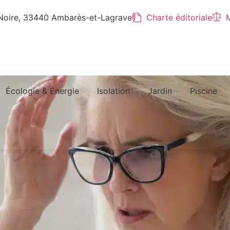
 Noire, 33440 Ambarès-et-Lagrave
Charte éditoriale
M
Écologie & Énergie
Isolation
Jardin
Piscine