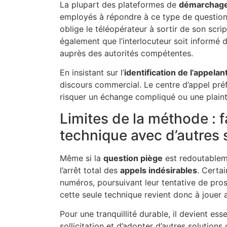
La plupart des plateformes de
démarchage
employés à répondre à ce type de question
oblige le téléopérateur à sortir de son script 
également que l’interlocuteur soit informé 
auprès des autorités compétentes.
En insistant sur l’
identification de l’appelan
discours commercial. Le centre d’appel préf
risquer un échange compliqué ou une plainte
Limites de la méthode : f
technique avec d’autres 
Même si la
question piège
est redoutableme
l’arrêt total des
appels indésirables
. Certa
numéros, poursuivant leur tentative de pro
cette seule technique revient donc à jouer 
Pour une tranquillité durable, il devient e
sollicitation et d’adopter d’autres solutio