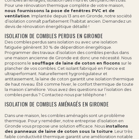
combles aménagés, isolation des murs et des planchers bas.
Pour une rénovation thermique complète de votre maison,
nous fournissons la pose de fenêtres PVC et de
ventilation
. Implantée depuis 13 ans en Gironde, notre société
d’isolation connaît parfaitement l’habitat ancien. Demandez un
devis de rénovation énergétique détaillé !
ISOLATION DE COMBLES PERDUS EN GIRONDE
Des combles perdus sans isolation ou avec une isolation
fatiguée génèrent 30 % de déperdition énergétique.
Programmer des travaux d’
isolation des combles
perdus dans
une maison ancienne de Gironde est donc une nécessité. Nous
proposons le
soufflage de laine de coton en flocons
sur le
plancher de vos combles. Cet isolant fabriqué en France est
ultraperformant. Naturellement hygrorégulateur et
antitassement, la laine de coton garantit une isolation thermique
de haut niveau. Été comme hiver, le confort thermique de toute
la maison s’améliore. Vous avez des questions sur l’isolation des
combles perdus ? Contactez-nous par téléphone !
ISOLATION DE COMBLES AMÉNAGÉS EN GIRONDE
Dans une maison, les combles aménagés sont un problème
thermique. Pour y remédier, notre entreprise d’isolation en
Gironde vous propose une solution efficace. Nous
installons
des panneaux de laine de coton sous la toiture
. Leur très
faible conductivité thermique garantit une amélioration notable