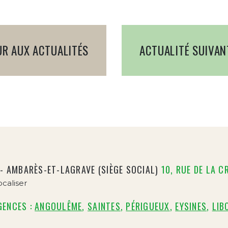
UR AUX ACTUALITÉS
ACTUALITÉ SUIVAN
 - AMBARÈS-ET-LAGRAVE (SIÈGE SOCIAL)
10, RUE DE LA C
caliser
GENCES :
ANGOULÊME
,
SAINTES
,
PÉRIGUEUX
,
EYSINES
,
LIB