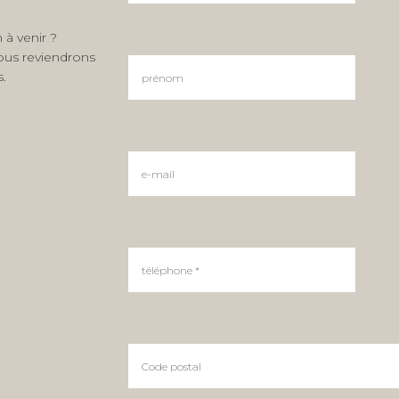
 à venir ?
ous reviendrons
s.