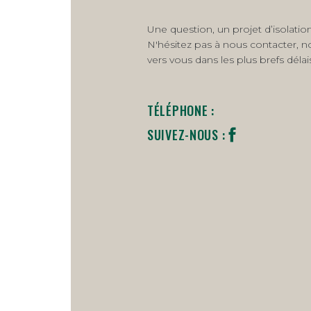
Une question, un projet d’isolation
N'hésitez pas à nous contacter, n
vers vous dans les plus brefs délai
TÉLÉPHONE :
SUIVEZ-NOUS :