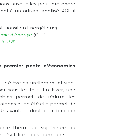
tions auxquelles peut prétendre
ppel à un artisan labellisé RGE il
t Transition Energétique)
omie d’énergie
(CEE)
 à 5.5%
 : premier poste d’économies
 il s’élève naturellement et vient
er sous les toits. En hiver, une
mbles permet de réduire les
plafonds et en été elle permet de
r. Un avantage double en fonction
stance thermique supérieure ou
l’isolation des rampants, et