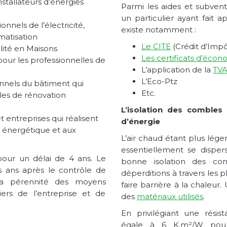
nstallateurs d’énergies
Parmi les aides et subven
un particulier ayant fait a
onnels de l’électricité,
existe notamment :
imatisation
Le CITE
(Crédit d’Impô
lité en Maisons
Les certificats d’écon
 pour les professionnelles de
L’application de la
TVA
L’Eco-Ptz
nnels du bâtiment qui
Etc.
les de rénovation
L’isolation des combles
t entreprises qui réalisent
d’énergie
té énergétique et aux
L’air chaud étant plus léger
essentiellement se dispers
our un délai de 4 ans. Le
bonne isolation des co
es ans après le contrôle de
déperditions à travers les 
a pérennité des moyens
faire barrière à la chaleu
iers de l’entreprise et de
des
matériaux utilisés
.
En privilégiant une rési
égale à 6 K.m²/W pour 