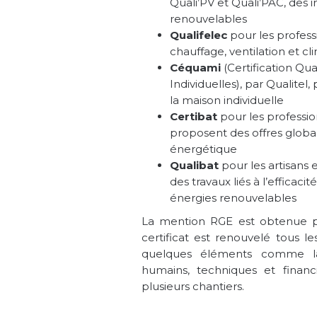
Quali’PV et Quali’PAC, des i
renouvelables
Qualifelec
pour les professi
chauffage, ventilation et cl
Céquami
(Certification Qua
Individuelles), par Qualitel,
la maison individuelle
Certibat
pour les professio
proposent des offres globa
énergétique
Qualibat
pour les artisans e
des travaux liés à l’efficaci
énergies renouvelables
La mention RGE est obtenue p
certificat est renouvelé tous l
quelques éléments comme l
humains, techniques et financ
plusieurs chantiers.