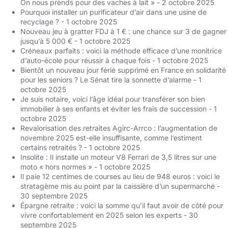
On nous prends pour des vaches à lait »
- 2 octobre 2025
Pourquoi installer un purificateur d’air dans une usine de
recyclage ?
- 1 octobre 2025
Nouveau jeu à gratter FDJ à 1 € : une chance sur 3 de gagner
jusqu’à 5 000 €
- 1 octobre 2025
Créneaux parfaits : voici la méthode efficace d’une monitrice
d’auto-école pour réussir à chaque fois
- 1 octobre 2025
Bientôt un nouveau jour férié supprimé en France en solidarité
pour les seniors ? Le Sénat tire la sonnette d’alarme
- 1
octobre 2025
Je suis notaire, voici l’âge idéal pour transférer son bien
immobilier à ses enfants et éviter les frais de succession
- 1
octobre 2025
Revalorisation des retraites Agirc-Arrco : l’augmentation de
novembre 2025 est-elle insuffisante, comme l’estiment
certains retraités ?
- 1 octobre 2025
Insolite : Il installe un moteur V8 Ferrari de 3,5 litres sur une
moto « hors normes »
- 1 octobre 2025
Il paie 12 centimes de courses au lieu de 948 euros : voici le
stratagème mis au point par la caissière d’un supermarché
-
30 septembre 2025
Épargne retraite : voici la somme qu’il faut avoir de côté pour
vivre confortablement en 2025 selon les experts
- 30
septembre 2025