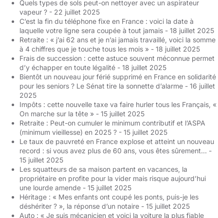
Quels types de sols peut-on nettoyer avec un aspirateur
vapeur ?
- 22 juillet 2025
C’est la fin du téléphone fixe en France : voici la date à
laquelle votre ligne sera coupée à tout jamais
- 18 juillet 2025
Retraite : « j’ai 62 ans et je n’ai jamais travaillé, voici la somme
à 4 chiffres que je touche tous les mois »
- 18 juillet 2025
Frais de succession : cette astuce souvent méconnue permet
d’y échapper en toute légalité
- 18 juillet 2025
Bientôt un nouveau jour férié supprimé en France en solidarité
pour les seniors ? Le Sénat tire la sonnette d’alarme
- 16 juillet
2025
Impôts : cette nouvelle taxe va faire hurler tous les Français, «
On marche sur la tête »
- 15 juillet 2025
Retraite : Peut-on cumuler le minimum contributif et l’ASPA
(minimum vieillesse) en 2025 ?
- 15 juillet 2025
Le taux de pauvreté en France explose et atteint un nouveau
record : si vous avez plus de 60 ans, vous êtes sûrement…
-
15 juillet 2025
Les squatteurs de sa maison partent en vacances, la
propriétaire en profite pour la vider mais risque aujourd’hui
une lourde amende
- 15 juillet 2025
Héritage : « Mes enfants ont coupé les ponts, puis-je les
déshériter ? », la réponse d’un notaire
- 15 juillet 2025
Auto : « Je suis mécanicien et voici la voiture la plus fiable