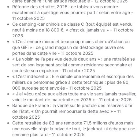
carte bancaire : une astuce redoutable
- 12 octobre 2025
Réforme des retraites 2025 : ce tableau vous montre
exactement à quel âge vous pourrez partir selon votre âge
-
11 octobre 2025
Ce camping-car chinois de classe C (tout équipé) est vendu
neuf à moins de 18 800 €, « c’est du jamais vu »
- 11 octobre
2025
« C’est encore mieux et beaucoup moins cher qu’Action ou
que GiFi » : ce grand magasin de déstockage ouvre ses
portes dans cette ville
- 11 octobre 2025
« Le voisin ne l’a pas vue depuis deux ans » : une retraitée se
sert de son logement social comme résidence secondaire et
conteste son expulsion
- 11 octobre 2025
« C’est indécent » : Elle simule une leucémie et escroque des
milliers de personnes grâce à cette technique : plus de 80
000 euros se sont envolés
- 11 octobre 2025
« J’ai vécu grâce aux aides toute ma vie sans jamais travailler,
voici le montant de ma retraite en 2025 »
- 11 octobre 2025
Banque de France : la vérité sur le pactole des réserves d’or
de l’Etat, « On pourrait rembourser la dette avec »
- 11
octobre 2025
Cette retraitée de 83 ans remporte 71,5 millions d’euros mais
une nouvelle règle la prive de tout, le jackpot lui échappe une
semaine plus tard
- 11 octobre 2025