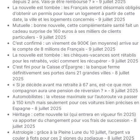
depuis 2 ans. Vais-je être remboursé ? »
- 9 juillet 2025
La nouvelle est tombée : les Français seront désormais obligés
d’obtenir un permis pour louer un logement à partir de cette
date, la ville et les logements concernés
- 9 juillet 2025
Mutuelle : bonne nouvelle, cette complémentaire santé fait un
cadeau surprise de 160 euros à ses milliers de clients
particuliers
- 9 juillet 2025
C’est confirmé : un virement de 900€ (en moyenne) arrive sur
le compte de 8 millions de Français
- 9 juillet 2025
La nouvelle est tombée : les chèques-vacances sont rétablis
pour les retraités, voici comment les récupérer
- 9 juillet 2025
C’est fini pour la Caisse d’Épargne : la banque ferme
définitivement ses portes dans 21 grandes villes
- 8 juillet
2025
« Si je décède avant ma retraite à 67 ans, est-ce que mon
compagnon aura une pension de réversion ? »
- 8 juillet 2025
Automobilistes : la vitesse maximale sur l’autoroute va passer
à 150 km/h mais seulement pour ces voitures bien précises en
Espagne
- 8 juillet 2025
Héritage : cette nouvelle loi (qui entrera en vigueur fin 2025)
va apporter du changement pour vos frais de succession
- 8
juillet 2025
Astrologie : grâce à la Pleine Lune du 10 juillet, l’argent va
couler à flots pour ces 2 signes du zodiaque
- 8 juillet 2025