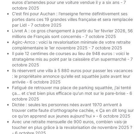
euros d’amendes pour une voiture vendue il y a six ans
- 7
octobre 2025
C’est fini pour Auchan : l’enseigne ferme définitivement ses
portes dans ces 19 grandes villes française et sera remplacée
par Lidl
- 7 octobre 2025
Livret A : ce gros changement à partir du 1er février 2026, 56
millions de Français sont concernés
- 7 octobre 2025
Agirc-Arrco : voici la revalorisation minimale de votre retraite
complémentaire le 1er novembre 2025
- 7 octobre 2025
Il paie 12 centimes de courses au lieu de 948 euros : voici le
stratagème mis au point par la caissière d’un supermarché
- 7
octobre 2025
Ils réservent une villa à 5 880 euros pour passer les vacances
: le propriétaire annonce qu’elle est squattée juste avant leur
arrivée
- 6 octobre 2025
Fatigué de retrouver ma place de parking squattée, j’ai tenté
ça… et c’est bien plus efficace qu’un mot sur le pare-brise
- 6
octobre 2025
Dictée : seules les personnes nées avant 1970 arrivent à
trouver cette faute d’orthographe cachée, « Ça en dit long sur
ce qu’on apprend aux jeunes aujourd’hui »
- 6 octobre 2025
Avec une retraite mensuelle de 900 euros, combien vais-je
toucher en plus grâce à la revalorisation de novembre 2025 ?
- 6 octobre 2025