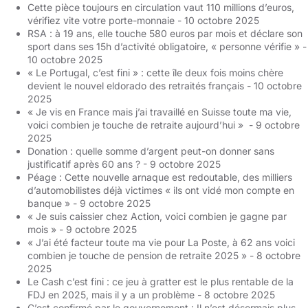
Cette pièce toujours en circulation vaut 110 millions d’euros,
vérifiez vite votre porte-monnaie
- 10 octobre 2025
RSA : à 19 ans, elle touche 580 euros par mois et déclare son
sport dans ses 15h d’activité obligatoire, « personne vérifie »
-
10 octobre 2025
« Le Portugal, c’est fini » : cette île deux fois moins chère
devient le nouvel eldorado des retraités français
- 10 octobre
2025
« Je vis en France mais j’ai travaillé en Suisse toute ma vie,
voici combien je touche de retraite aujourd’hui »
- 9 octobre
2025
Donation : quelle somme d’argent peut-on donner sans
justificatif après 60 ans ?
- 9 octobre 2025
Péage : Cette nouvelle arnaque est redoutable, des milliers
d’automobilistes déjà victimes « ils ont vidé mon compte en
banque »
- 9 octobre 2025
« Je suis caissier chez Action, voici combien je gagne par
mois »
- 9 octobre 2025
« J’ai été facteur toute ma vie pour La Poste, à 62 ans voici
combien je touche de pension de retraite 2025 »
- 8 octobre
2025
Le Cash c’est fini : ce jeu à gratter est le plus rentable de la
FDJ en 2025, mais il y a un problème
- 8 octobre 2025
C’est confirmé par le gouvernement : Il n’est désormais plus