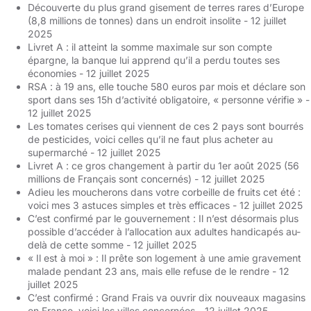
Découverte du plus grand gisement de terres rares d’Europe
(8,8 millions de tonnes) dans un endroit insolite
- 12 juillet
2025
Livret A : il atteint la somme maximale sur son compte
épargne, la banque lui apprend qu’il a perdu toutes ses
économies
- 12 juillet 2025
RSA : à 19 ans, elle touche 580 euros par mois et déclare son
sport dans ses 15h d’activité obligatoire, « personne vérifie »
-
12 juillet 2025
Les tomates cerises qui viennent de ces 2 pays sont bourrés
de pesticides, voici celles qu’il ne faut plus acheter au
supermarché
- 12 juillet 2025
Livret A : ce gros changement à partir du 1er août 2025 (56
millions de Français sont concernés)
- 12 juillet 2025
Adieu les moucherons dans votre corbeille de fruits cet été :
voici mes 3 astuces simples et très efficaces
- 12 juillet 2025
C’est confirmé par le gouvernement : Il n’est désormais plus
possible d’accéder à l’allocation aux adultes handicapés au-
delà de cette somme
- 12 juillet 2025
« Il est à moi » : Il prête son logement à une amie gravement
malade pendant 23 ans, mais elle refuse de le rendre
- 12
juillet 2025
C’est confirmé : Grand Frais va ouvrir dix nouveaux magasins
en France, voici les villes concernées
- 12 juillet 2025