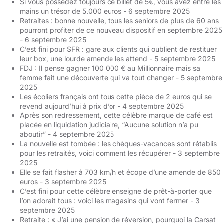
Si vous possédez toujours ce billet de 5€, vous avez entre les
mains un trésor de 5.000 euros
- 6 septembre 2025
Retraites : bonne nouvelle, tous les seniors de plus de 60 ans
pourront profiter de ce nouveau dispositif en septembre 2025
- 6 septembre 2025
C’est fini pour SFR : gare aux clients qui oublient de restituer
leur box, une lourde amende les attend
- 5 septembre 2025
FDJ : Il pense gagner 100 000 € au Millionnaire mais sa
femme fait une découverte qui va tout changer
- 5 septembre
2025
Les écoliers français ont tous cette pièce de 2 euros qui se
revend aujourd’hui à prix d’or
- 4 septembre 2025
Après son redressement, cette célèbre marque de café est
placée en liquidation judiciaire, “Aucune solution n’a pu
aboutir”
- 4 septembre 2025
La nouvelle est tombée : les chèques-vacances sont rétablis
pour les retraités, voici comment les récupérer
- 3 septembre
2025
Elle se fait flasher à 703 km/h et écope d’une amende de 850
euros
- 3 septembre 2025
C’est fini pour cette célèbre enseigne de prêt-à-porter que
l’on adorait tous : voici les magasins qui vont fermer
- 3
septembre 2025
Retraite : « J’ai une pension de réversion, pourquoi la Carsat