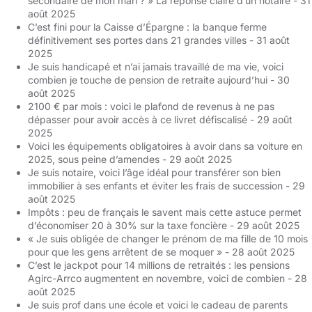
secondaire de mon mari ? » La réponse claire d’un notaire
- 31
août 2025
C’est fini pour la Caisse d’Épargne : la banque ferme
définitivement ses portes dans 21 grandes villes
- 31 août
2025
Je suis handicapé et n’ai jamais travaillé de ma vie, voici
combien je touche de pension de retraite aujourd’hui
- 30
août 2025
2100 € par mois : voici le plafond de revenus à ne pas
dépasser pour avoir accès à ce livret défiscalisé
- 29 août
2025
Voici les équipements obligatoires à avoir dans sa voiture en
2025, sous peine d’amendes
- 29 août 2025
Je suis notaire, voici l’âge idéal pour transférer son bien
immobilier à ses enfants et éviter les frais de succession
- 29
août 2025
Impôts : peu de français le savent mais cette astuce permet
d’économiser 20 à 30% sur la taxe foncière
- 29 août 2025
« Je suis obligée de changer le prénom de ma fille de 10 mois
pour que les gens arrêtent de se moquer »
- 28 août 2025
C’est le jackpot pour 14 millions de retraités : les pensions
Agirc-Arrco augmentent en novembre, voici de combien
- 28
août 2025
Je suis prof dans une école et voici le cadeau de parents