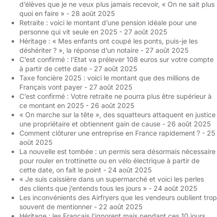
d’élèves que je ne veux plus jamais recevoir, « On ne sait plus
quoi en faire »
- 28 août 2025
Retraite : voici le montant d’une pension idéale pour une
personne qui vit seule en 2025
- 27 août 2025
Héritage : « Mes enfants ont coupé les ponts, puis-je les
déshériter ? », la réponse d’un notaire
- 27 août 2025
C’est confirmé : l’Etat va prélever 108 euros sur votre compte
à partir de cette date
- 27 août 2025
Taxe foncière 2025 : voici le montant que des millions de
Français vont payer
- 27 août 2025
C’est confirmé : Votre retraite ne pourra plus être supérieur à
ce montant en 2025
- 26 août 2025
« On marche sur la tête », des squatteurs attaquent en justice
une propriétaire et obtiennent gain de cause
- 26 août 2025
Comment clôturer une entreprise en France rapidement ?
- 25
août 2025
La nouvelle est tombée : un permis sera désormais nécessaire
pour rouler en trottinette ou en vélo électrique à partir de
cette date, on fait le point
- 24 août 2025
« Je suis caissière dans un supermarché et voici les perles
des clients que j’entends tous les jours »
- 24 août 2025
Les inconvénients des Airfryers que les vendeurs oublient trop
souvent de mentionner
- 22 août 2025
Héritage : les Français l’ignorent mais pendant ces 10 jours,