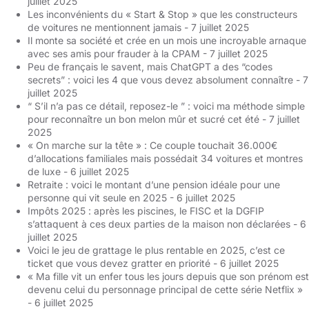
juillet 2025
Les inconvénients du « Start & Stop » que les constructeurs
de voitures ne mentionnent jamais
- 7 juillet 2025
Il monte sa société et crée en un mois une incroyable arnaque
avec ses amis pour frauder à la CPAM
- 7 juillet 2025
Peu de français le savent, mais ChatGPT a des “codes
secrets” : voici les 4 que vous devez absolument connaître
- 7
juillet 2025
“ S’il n’a pas ce détail, reposez-le ” : voici ma méthode simple
pour reconnaître un bon melon mûr et sucré cet été
- 7 juillet
2025
« On marche sur la tête » : Ce couple touchait 36.000€
d’allocations familiales mais possédait 34 voitures et montres
de luxe
- 6 juillet 2025
Retraite : voici le montant d’une pension idéale pour une
personne qui vit seule en 2025
- 6 juillet 2025
Impôts 2025 : après les piscines, le FISC et la DGFIP
s’attaquent à ces deux parties de la maison non déclarées
- 6
juillet 2025
Voici le jeu de grattage le plus rentable en 2025, c’est ce
ticket que vous devez gratter en priorité
- 6 juillet 2025
« Ma fille vit un enfer tous les jours depuis que son prénom est
devenu celui du personnage principal de cette série Netflix »
- 6 juillet 2025